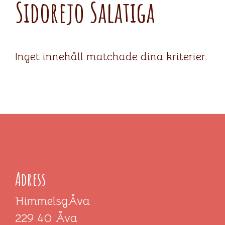
Sidorejo Salatiga
Inget innehåll matchade dina kriterier.
Adress
HimmelsgÅva
229 40 Åva