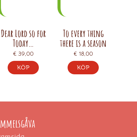
Dear Lord so for
To every thing
Today…
there is a season
€
39,00
€
18,00
KÖP
KÖP
immelsgÅva
ramsida