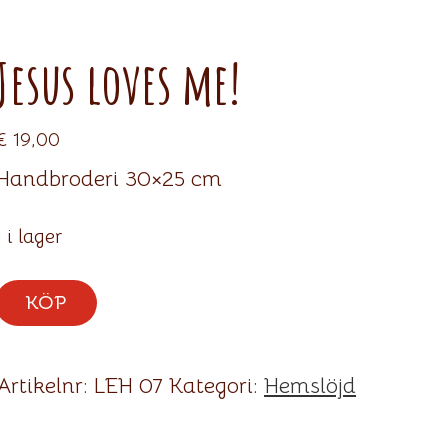
Jesus loves me!
€
19,00
Handbroderi 30×25 cm
1 i lager
Jesus
KÖP
loves
me!
mängd
Artikelnr:
LEH 07
Kategori:
Hemslöjd