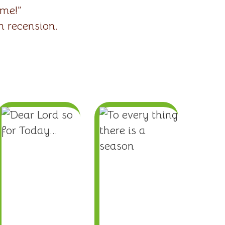
 me!”
n recension.