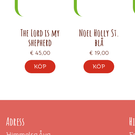
The Lord is my
Noel Holly St.
shepherd
blå
€
45,00
€
19,00
KÖP
KÖP
Adress
H
HimmelsgÅva
F