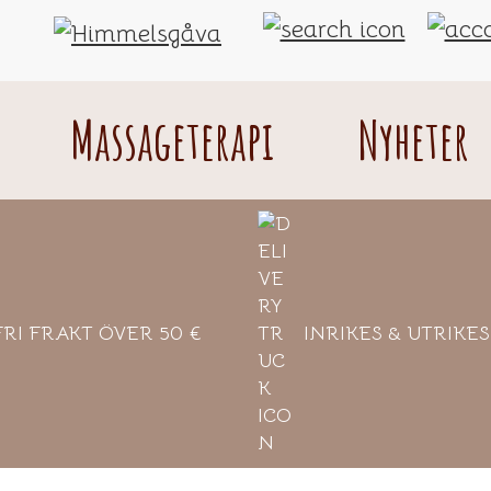
Himmelsgåva
A
taste
Massageterapi
Nyheter
of
heaven
from
Åland
FRI FRAKT ÖVER 50 €
INRIKES & UTRIKE