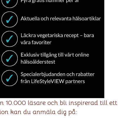
 10.000 läsare och bli inspirerad till ett
tion kan du anmäla dig på: