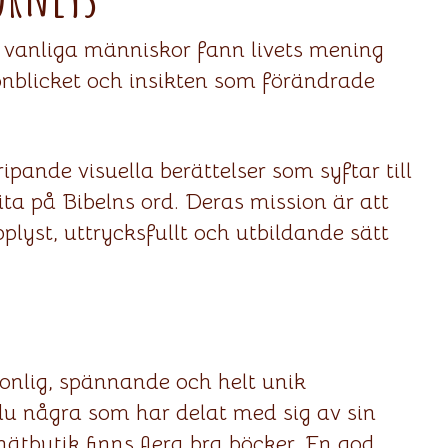
 vanliga människor fann livets mening
nblicket och insikten som förändrade
ande visuella berättelser som syftar till
ita på Bibelns ord. Deras mission är att
lyst, uttrycksfullt och utbildande sätt
sonlig, spännande och helt unik
r du några som har delat med sig av sin
 nätbutik finns flera bra böcker. En god