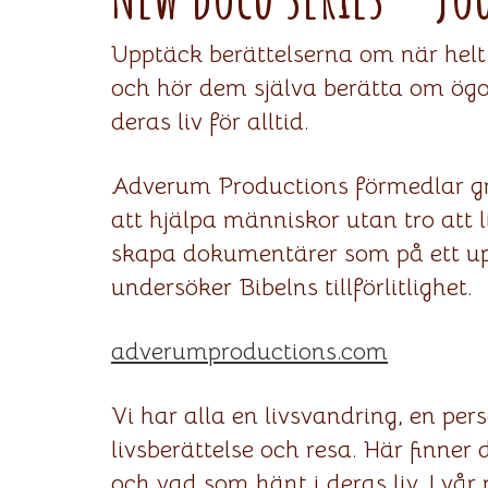
Upptäck berättelserna om när helt
och hör dem själva berätta om ögo
deras liv för alltid.
Adverum Productions förmedlar grip
att hjälpa människor utan tro att l
skapa dokumentärer som på ett upp
undersöker Bibelns tillförlitlighet.
adverumproductions.com
Vi har alla en livsvandring, en per
livsberättelse och resa. Här finne
och vad som hänt i deras liv. I vår