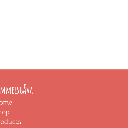
immelsgÅva
ome
hop
roducts