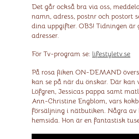
Det går också bra via oss, meddela
namn, adress, postnr och postort 
dina uppgifter. OBS! Tidningen är 
adresser.
För Tv-program se:
lifestyletv.se
På rosa fliken ON-DEMAND överst 
kan se på när du önskar. Där kan v
Löfgren, Jessicas pappa samt ma
Ann-Christine Engblom, vars kokb
försäljning i nätbutiken. Några a
hemsida. Hon är en fantastisk tus