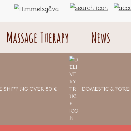
Himmelsgåva
A
taste
Massage Therapy
News
of
heaven
from
Åland
E SHIPPING OVER 50 €
DOMESTIC & FORE