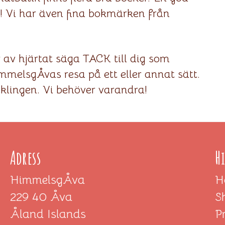
n! Vi har även fina bokmärken från
av hjärtat säga TACK till dig som
mmelsgÅvas resa på ett eller annat sätt.
cklingen. Vi behöver varandra!
Adress
H
HimmelsgÅva
H
229 40 Åva
S
Åland Islands
P