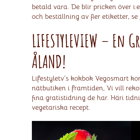
betald vara. De blir pricken över i:
och beställning av fler etiketter, se
LIFESTYLEVIEW – En Gr
ÅLAND!
Lifestyletv´s kokbok Vegosmart komm
nätbutiken i framtiden, Vi vill r
fina gratistidning de har. Häri tid
vegetariska recept.