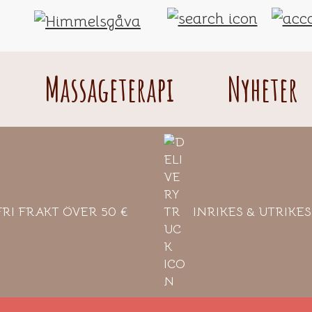
Himmelsgåva
A
taste
Massageterapi
Nyheter
of
heaven
from
Åland
FRI FRAKT ÖVER 50 €
INRIKES & UTRIKE