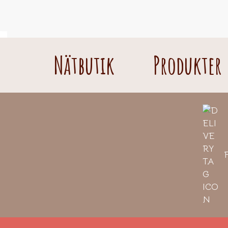
Hoppa
Hoppa
till
till
huvudnavigering
huvudinnehåll
Nätbutik
Produkter