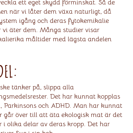
veckla ett eget skydd förminskat. Så de
en när vi låter dem växa naturligt, då
system igång och deras fytokemikalie
r vi äter dem. Många studier visar
alierika måltider med lägsta andelen
DEL:
ske tänker på, slippa alla
smedelsrester. Det har kunnat kopplas
sion, Parkinsons och ADHD. Man har kunnat
går över till att äta ekologisk mat är det
r i olika delar av deras kropp. Det har