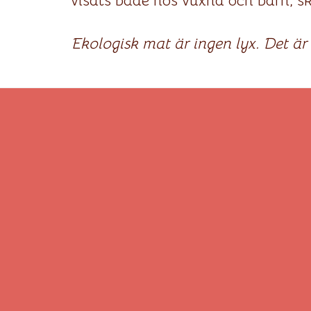
visats både hos vuxna och barn, skr
Ekologisk mat är ingen lyx. Det är